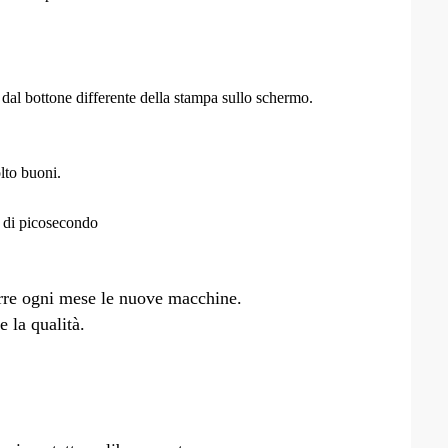
al bottone differente della stampa sullo schermo.
lto buoni.
er di picosecondo
urre ogni mese le nuove macchine.
 la qualità.