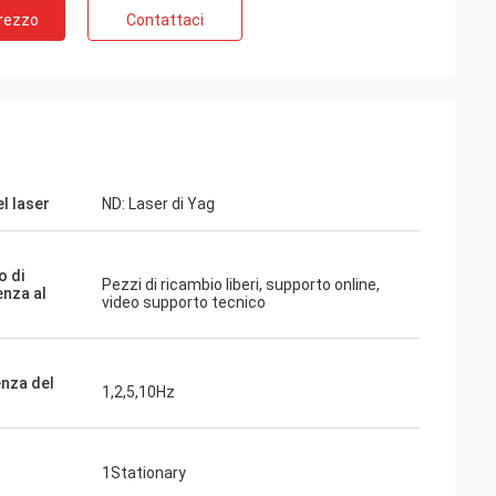
Prezzo
Contattaci
l laser
ND: Laser di Yag
o di
Pezzi di ricambio liberi, supporto online,
enza al
video supporto tecnico
nza del
1,2,5,10Hz
1Stationary