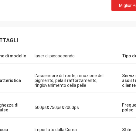
Miglior 
TTAGLI
e di modello
laser di picosecondo
Tipo de
L'ascensore di fronte, rimozione del
Servizi
atteristica
pigmento, pela il rafforzamento,
assist
ringiovanimento della pelle
cliente
ghezza di
Freque
500ps&750ps&2000ps
ulso
polso
ccio
Importato dalla Corea
Stile