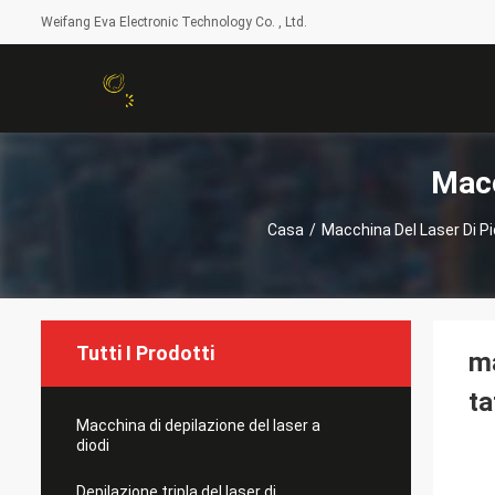
Weifang Eva Electronic Technology Co. , Ltd.
Macc
Casa
/
Macchina Del Laser Di 
Tutti I Prodotti
ma
ta
Macchina di depilazione del laser a
diodi
Depilazione tripla del laser di