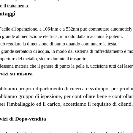
o il trattamento.
ntaggi
Facile all'operazione, a 1064nm e a 532nm può commutare automoticly d
la grande alimentazione elettrica, in modo dalla macchina è potenti.
Può regolare la dimensione di punto quando commutare la testa.
il grande serbatoio di acqua, in modo dal sistema di raffreddamento è mo
operture del metallo, sicure durante il trasporto.
Nessuna materia che il genere di punto la pelle è, uccisione tutti del las
vizi su misura
abbiamo proprio dipartimento di ricerca e sviluppo, per prod
abbiamo gruppo di ispezione, per controllare bene e controllare
per l'imballaggio ed il carico, accettiamo il requisito di clienti.
vizi di Dopo-vendita