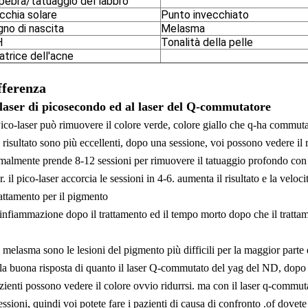
pebra/tatuaggio del labbro
chia solare
Punto invecchiato
no di nascita
Melasma
H
Tonalità della pelle
atrice dell'acne
fferenza
laser di picosecondo ed al laser del Q-commutatore
Pico-laser può rimuovere il colore verde, colore giallo che q-ha commuta
l risultato sono più eccellenti, dopo una sessione, voi possono vedere il r
malmente prende 8-12 sessioni per rimuovere il tatuaggio profondo co
r. il pico-laser accorcia le sessioni in 4-6. aumenta il risultato e la veloci
trattamento per il pigmento
l'infiammazione dopo il trattamento ed il tempo morto dopo che il tratt
il melasma sono le lesioni del pigmento più difficili per la maggior parte
 la buona risposta di quanto il laser Q-commutato del yag del ND, dopo u
azienti possono vedere il colore ovvio ridurrsi. ma con il laser q-commu
essioni, quindi voi potete fare i pazienti di causa di confronto .of dovete