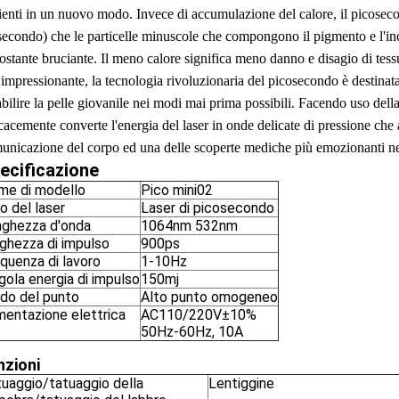
ienti in un nuovo modo. Invece di accumulazione del calore, il picoseco
secondo) che le particelle minuscole che compongono il pigmento e l'inc
costante bruciante. Il meno calore significa meno danno e disagio di tess
 impressionante, la tecnologia rivoluzionaria del picosecondo è destinata 
tabilire la pelle giovanile nei modi mai prima possibili. Facendo uso dell
cacemente converte l'energia del laser in onde delicate di pressione che a
unicazione del corpo ed una delle scoperte mediche più emozionanti nel
ecificazione
me di modello
Pico mini02
o del laser
Laser di picosecondo
nghezza d'onda
1064nm 532nm
ghezza di impulso
900ps
quenza di lavoro
1-10Hz
gola energia di impulso
150mj
do del punto
Alto punto omogeneo
mentazione elettrica
AC110/220V±10%
50Hz-60Hz, 10A
nzioni
uaggio/tatuaggio della
Lentiggine