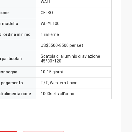
WALI
zione
CE ISO
i modello
WL-YL100
di ordine minimo
1 insieme
US$5500-8500 per set
Scatola di alluminio di aviazione
 particolari
45*80*120
 consegna
10-15 giorni
i pagamento
T/T, Western Union
di alimentazione
1000sets all'anno