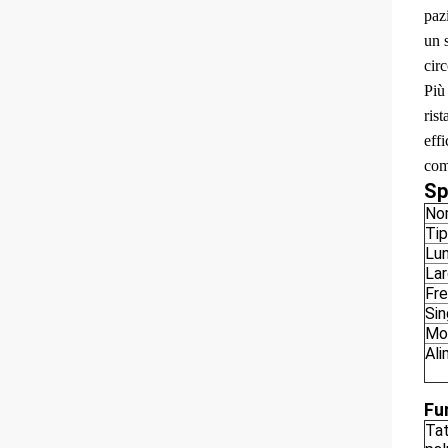
paz
un 
cir
Più
ris
effi
com
Sp
No
Tip
Lu
Lar
Fre
Sin
Mo
Ali
Fu
Tat