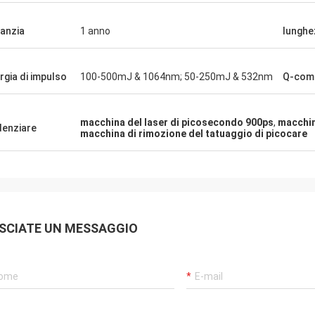
anzia
1 anno
lunghe
rgia di impulso
100-500mJ & 1064nm; 50-250mJ & 532nm
Q-com
macchina del laser di picosecondo 900ps
,
macchin
denziare
macchina di rimozione del tatuaggio di picocare
SCIATE UN MESSAGGIO