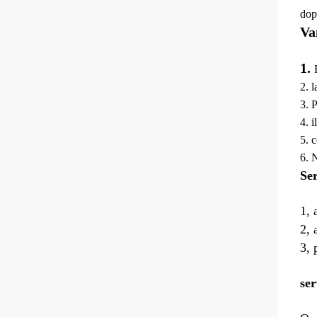
dop
Va
1.
2. 
3. 
4. 
5. c
6. 
Ser
1, 
2, 
3, 
ser