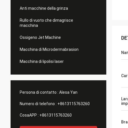
Anti macchine della grinza
Rullo di vuoto che dimagrisce
macchina
DE
Ossigeno Jet Machine
Macchina di Microdermabrasion
Nam
Macchina di lipolisi laser
Car
Persona di contatto :
Alesa Yan
Lar
imp
Numero di telefono :
+8613115763260
CosaAPP :
+8613115763260
Bra