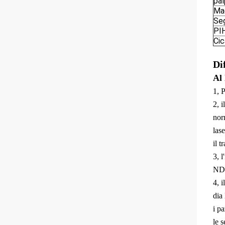
pal
Mac
Seg
PI
Cic
Di
Al 
1, 
2, i
nor
lase
il 
3, 
ND
4, 
dia
i p
le s