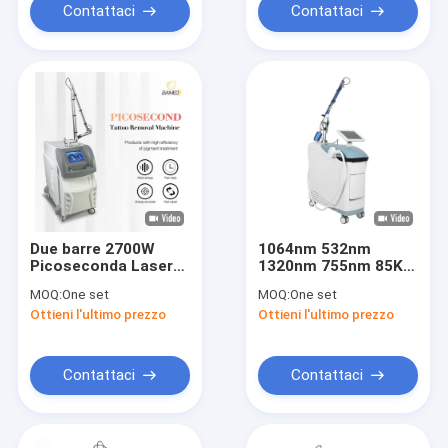
Contattaci
Contattaci
Due barre 2700W
1064nm 532nm
Picoseconda Laser
1320nm 755nm 85KG
Machine con
Picosecond Laser
MOQ:
One set
MOQ:
One set
lunghezze d'onda
Machine Portable Nd
Ottieni l'ultimo prezzo
Ottieni l'ultimo prezzo
1064nm/532nm/1320nm/755nm
Yag Laser Due
Lampade Due Barre
Contattaci
Contattaci