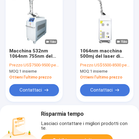
Macchina 532nm
1064nm macchina
1064nm 755nm del
500mj del laser di
laser di picosecondo
picosecondo di
Prezzo:
US$7500-9500 per set
Prezzo:
US$5500-8500 per set
del ND Yag
10mm - di 2mm
MOQ:
1 insieme
MOQ:
1 insieme
Ottieni l'ultimo prezzo
Ottieni l'ultimo prezzo
Contattaci
Contattaci
Risparmia tempo
Lasciaci contattare i migliori prodotti con
te.