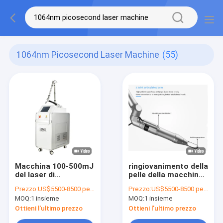
1064nm Picosecond Laser Machine
(55)
Macchina 100-500mJ
ringiovanimento della
del laser di
pelle della macchina
picosecondo di
del laser di
Prezzo:
US$5500-8500 per set
Prezzo:
US$5500-8500 per set
rimozione 1064nm
picosecondo di
MOQ:
1 insieme
MOQ:
1 insieme
del tatuaggio
300ps 532nm
1064nm
Ottieni l'ultimo prezzo
Ottieni l'ultimo prezzo