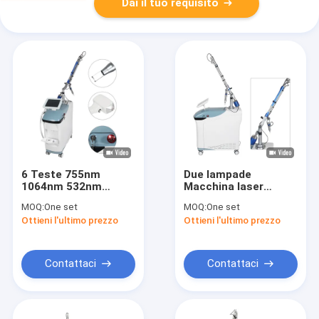
Dai il tuo requisito
6 Teste 755nm
Due lampade
1064nm 532nm
Macchina laser
1320nm 1320nm
picoseconda 1064
MOQ:
One set
MOQ:
One set
755nm Lunghezza
532 755 1320nm 450
Ottieni l'ultimo prezzo
Ottieni l'ultimo prezzo
d'onda Picoseconda
750 2000ps Pulso
Laser Machine 85kg
Peso netto
Contattaci
Contattaci