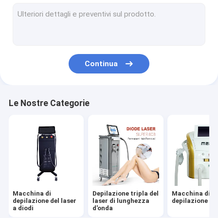
depilazione laser a impulsi lunghi
Macchina frazionaria del laser di CO2
Macchina del laser di picosecondo
Continua
Macchina di HIFU
Macchine di PDT
Le Nostre Categorie
Macchina di Microneedling
Macchina di scultura del corpo EMS
Attrezzature di radiofrequenza
Macchina di Cryolipolysis
Macchina di
Depilazione tripla del
Macchina di
Anti macchine della grinza
depilazione del laser
laser di lunghezza
depilazione di 
a diodi
d'onda