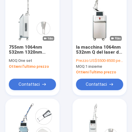
755nm 1064nm
la macchina 1064nm
532nm 1320nm
532nm Q del laser di
Picosecondi Laser
picosecondo 450ps
MOQ:
One set
Prezzo:
US$5500-8500 per set
Machine con sei
ha commutato il ND
Ottieni l'ultimo prezzo
MOQ:
1 insieme
teste e due barre
Yag
Ottieni l'ultimo prezzo
Contattaci
Contattaci
Casa.
Prodotti
Su di noi