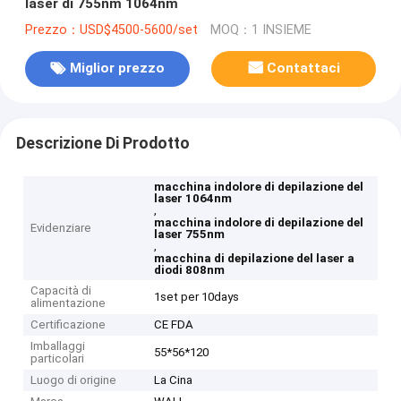
laser di 755nm 1064nm
Prezzo：USD$4500-5600/set
MOQ：1 INSIEME
Miglior prezzo
Contattaci
Descrizione Di Prodotto
macchina indolore di depilazione del
laser 1064nm
,
macchina indolore di depilazione del
Evidenziare
laser 755nm
,
macchina di depilazione del laser a
diodi 808nm
Capacità di
1set per 10days
alimentazione
Certificazione
CE FDA
Imballaggi
55*56*120
particolari
Luogo di origine
La Cina