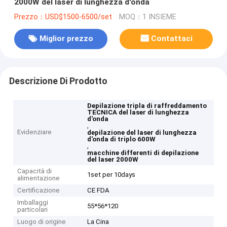
2000W del laser di lunghezza d'onda
Prezzo：USD$1500-6500/set
MOQ：1 INSIEME
Miglior prezzo
Contattaci
Descrizione Di Prodotto
Depilazione tripla di raffreddamento
TECNICA del laser di lunghezza
d'onda
,
Evidenziare
depilazione del laser di lunghezza
d'onda di triplo 600W
,
macchine differenti di depilazione
del laser 2000W
Capacità di
1set per 10days
alimentazione
Certificazione
CE FDA
Imballaggi
55*56*120
particolari
Luogo di origine
La Cina