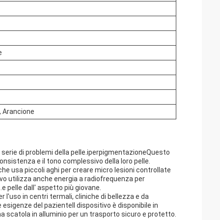
e
o, Arancione
a serie di problemi della pelle.iperpigmentazioneQuesto
onsistenza e il tono complessivo della loro pelle.
 usa piccoli aghi per creare micro lesioni controllate
tivo utilizza anche energia a radiofrequenza per
e pelle dall' aspetto più giovane.
 l'uso in centri termali, cliniche di bellezza e da
 esigenze del pazienteIl dispositivo è disponibile in
 una scatola in alluminio per un trasporto sicuro e protetto.