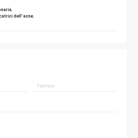
onaria
,
atrici dell' acne
,