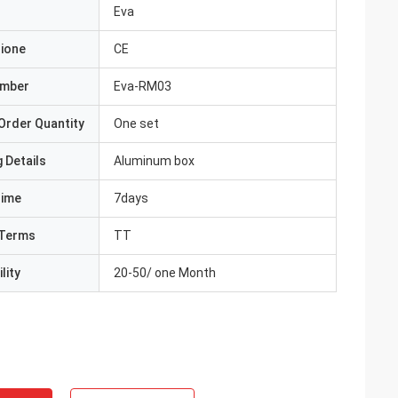
Eva
zione
CE
umber
Eva-RM03
Order Quantity
One set
 Details
Aluminum box
Time
7days
Terms
TT
lity
20-50/ one Month