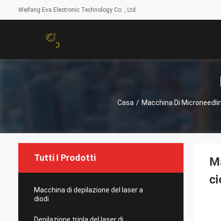
Weifang Eva Electronic Technology Co. , Ltd.
Casa
/
Macchina Di Microneedli
Tutti I Prodotti
Ma
ci
Macchina di depilazione del laser a
diodi
Depilazione tripla del laser di