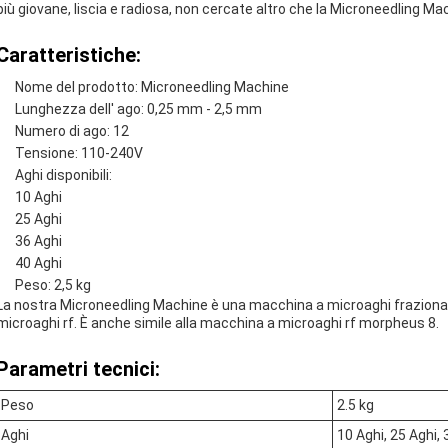
più giovane, liscia e radiosa, non cercate altro che la Microneedling Ma
Caratteristiche:
Nome del prodotto: Microneedling Machine
Lunghezza dell' ago: 0,25 mm - 2,5 mm
Numero di ago: 12
Tensione: 110-240V
Aghi disponibili:
10 Aghi
25 Aghi
36 Aghi
40 Aghi
Peso: 2,5 kg
La nostra Microneedling Machine è una macchina a microaghi frazionat
microaghi rf. È anche simile alla macchina a microaghi rf morpheus 8.
Parametri tecnici:
Peso
2.5 kg
Aghi
10 Aghi, 25 Aghi, 