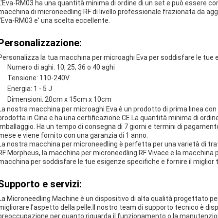
L'Eva-RM03 ha una quantità minima di ordine di un set e può essere cons
macchina di microneedling RF di livello professionale frazionata da aggi
l'Eva-RM03 e' una scelta eccellente.
Personalizzazione:
Personalizza la tua macchina per microaghi Eva per soddisfare le tue 
Numero di aghi: 10, 25, 36 o 40 aghi
Tensione: 110-240V
Energia: 1 - 5 J
Dimensioni: 20cm x 15cm x 10cm
La nostra macchina per microaghi Eva è un prodotto di prima linea con 
prodotta in Cina e ha una certificazione CE.La quantità minima di ordine 
imballaggio. Ha un tempo di consegna di 7 giorni e termini di pagamento 
mese e viene fornito con una garanzia di 1 anno.
La nostra macchina per microneedling è perfetta per una varietà di tr
RF Morpheus, la macchina per microneedling RF Vivace e la macchina p
macchina per soddisfare le tue esigenze specifiche e fornire il miglior t
Supporto e servizi:
La Microneedling Machine è un dispositivo di alta qualità progettato per
migliorare l'aspetto della pelle.Il nostro team di supporto tecnico è di
preoccupazione per quanto riguarda il funzionamento o la manutenzio