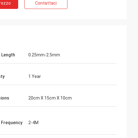
Prezzo
Contattaci
 Length
0.25mm-2.5mm
ty
1 Year
ions
20cm X 15cm X 10cm
 Frequency
2-4M