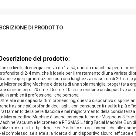
SCRIZIONE DI PRODOTTO
Descrizione del prodotto:
Con un livello di energia che va da 1 a 5J, questa macchina per microneed
profondità di 2-4 mm, che è ideale per il trattamento di una varietà di pr
di acne e iperpigmentazione.con una lunghezza massima di 20 mm o p
La Microneedling Machine è dotata di una sola maniglia, progettata ergo
sue dimensioni di 20 cm x 15 cm x 10 cm lo rendono un dispositivo com
sia in ambienti professionali che personali.
Oltre alle sue capacità di microneedling, questo dispositivo dispone 
penetrazione più profonda degli aghi, con conseguenti risultati più effi
trattamento della pelle flaccida e nel miglioramento della consistenza g
La Microneedling Machine è anche conosciuta come Morpheus 8 Fracti
Machine Vacuum e Microneedle RF SMAS Lifting Facial Machine.È un dis
utilizzato su tutti i tipi di pelle ed è adatto sia agli uomini che alle donne
Nel complesso, se siete alla ricerca di un dispositivo sicuro, efficace e