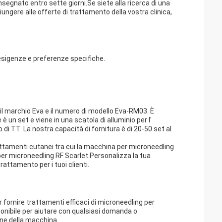
egnato entro sette giorni.Se siete alla ricerca di una
ungere alle offerte di trattamento della vostra clinica,
esigenze e preferenze specifiche.
il marchio Eva e il numero di modello Eva-RM03. È
è un set e viene in una scatola di alluminio per l'
di TT. La nostra capacità di fornitura è di 20-50 set al
attamenti cutanei tra cui la macchina per microneedling
er microneedling RF Scarlet.Personalizza la tua
rattamento per i tuoi clienti.
 fornire trattamenti efficaci di microneedling per
sponibile per aiutare con qualsiasi domanda o
ne della macchina.