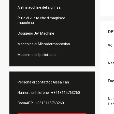
Anti macchine della grinza
Rullo di vuoto che dimagrisce
macchina
DE
Ossigeno Jet Machine
Macchina di Microdermabrasion
Vol
Macchina di lipolisi laser
Nee
Ene
Persona di contatto :
Alesa Yan
Numero di telefono :
+8613115763260
Num
CosaAPP :
+8613115763260
Han