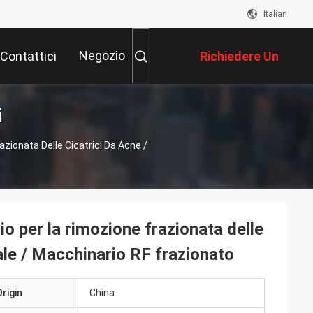
Italian
Negozio
Contattici
Richiedere Un
i
Preventivo
azionata Delle Cicatrici Da Acne /
io per la rimozione frazionata delle
nale / Macchinario RF frazionato
rigin
China