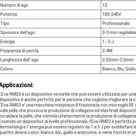
Numero di ago
12
Potenza
100-240V
Tipo
Professionale.
Spessore dell'ago
0-3 mm regolabil
Energia
1 - 5 J
Frequenza di uscita
2-4M
Lunghezza dell' ago
0.25mm-2.5mm
Colore
Bianco, Blu, Giall
Applicazioni:
L'Eva-RM03 è un dispositivo versatile che può essere utilizzato per un
dispositivo è anche perfetto per le persone che vogliono migliorare la c
L'Eva-RM03 e' una macchina morpheus 8 frazionata con microaghi RF che
sulla pelle.che provoca la produzione di collagene ed elastinaIl disposi
riscaldare la pelle, che stimola ulteriormente la produzione di collagene.
Essendo un dispositivo di livello professionale, l'Eva-RM03 è perfetto per
dermatologi.e l' energia può essere regolato da 1 a 5 J per soddisfare le
quattro diversi colori: bianco, blu, giallo e arancione, e viene fornito in