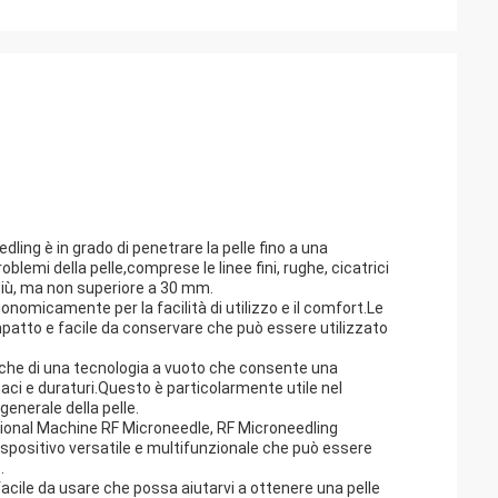
ling è in grado di penetrare la pelle fino a una
oblemi della pelle,comprese le linee fini, rughe, cicatrici
iù, ma non superiore a 30 mm.
nomicamente per la facilità di utilizzo e il comfort.Le
patto e facile da conservare che può essere utilizzato
anche di una tecnologia a vuoto che consente una
caci e duraturi.Questo è particolarmente utile nel
enerale della pelle.
onal Machine RF Microneedle, RF Microneedling
positivo versatile e multifunzionale che può essere
.
 facile da usare che possa aiutarvi a ottenere una pelle