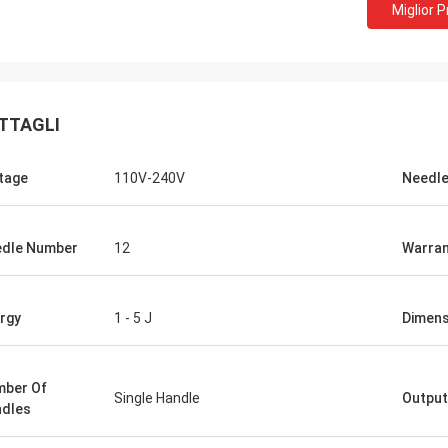
Miglior 
TTAGLI
tage
110V-240V
Needle
dle Number
12
Warran
rgy
1 - 5 J
Dimens
ber Of
Single Handle
Output
dles