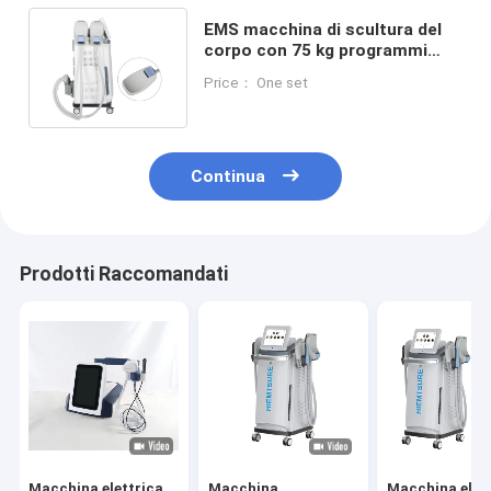
EMS macchina di scultura del
corpo con 75 kg programmi
livelli di intensità fino a 15Tesla
Price： One set
Continua
Prodotti Raccomandati
Macchina elettrica
Macchina
Macchina elet