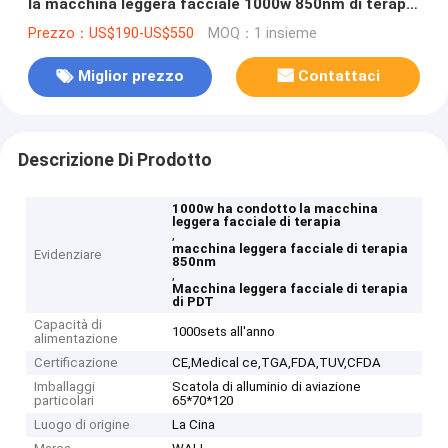
la macchina leggera facciale 1000w 850nm di terapia
con luce rossa
Prezzo：US$190-US$550
MOQ：1 insieme
Miglior prezzo
Contattaci
Descrizione Di Prodotto
1000w ha condotto la macchina
leggera facciale di terapia
,
macchina leggera facciale di terapia
Evidenziare
850nm
,
Macchina leggera facciale di terapia
di PDT
Capacità di
1000sets all'anno
alimentazione
Certificazione
CE,Medical ce,TGA,FDA,TUV,CFDA
Imballaggi
Scatola di alluminio di aviazione
particolari
65*70*120
Luogo di origine
La Cina