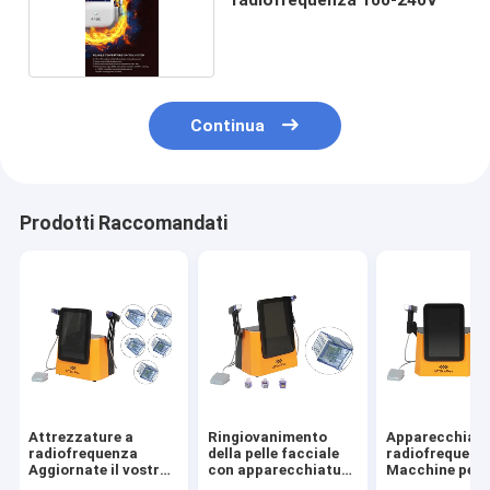
Continua
Prodotti Raccomandati
Attrezzature a
Ringiovanimento
Apparecchiatu
radiofrequenza
della pelle facciale
radiofrequenz
Aggiornate il vostro
con apparecchiature
Macchine per
business con
a radiofrequenza di
microaghi RF 