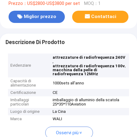
Prezzo：US$2800-US$3800 per set
MOQ：1
Miglior prezzo
Contattaci
Descrizione Di Prodotto
attrezzature di radiofrequenza 240V
,
Evidenziare
,
attrezzature di radiofrequenza 100v
macchina della pelle di
radiofrequenza 12MHz
Capacità di
1000sets all'anno
alimentazione
Certificazione
CE
Imballaggi
imballaggio di alluminio della scatola
particolari
25*35*110Aviation
Luogo di origine
La Cina
Marca
WALI
Osservi più