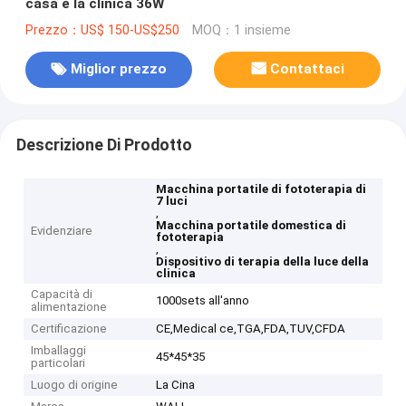
casa e la clinica 36W
Prezzo：US$ 150-US$250
MOQ：1 insieme
Miglior prezzo
Contattaci
Descrizione Di Prodotto
Macchina portatile di fototerapia di
7 luci
,
Macchina portatile domestica di
Evidenziare
fototerapia
,
Dispositivo di terapia della luce della
clinica
Capacità di
1000sets all'anno
alimentazione
Certificazione
CE,Medical ce,TGA,FDA,TUV,CFDA
Imballaggi
45*45*35
particolari
Luogo di origine
La Cina