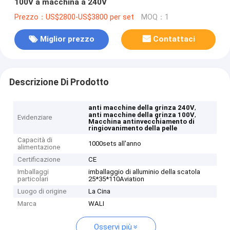
100V a macchina a 240V
Prezzo：US$2800-US$3800 per set
MOQ：1
Miglior prezzo
Contattaci
Descrizione Di Prodotto
,
anti macchine della grinza 240V
,
anti macchine della grinza 100V
Evidenziare
Macchina antinvecchiamento di
ringiovanimento della pelle
Capacità di
1000sets all'anno
alimentazione
Certificazione
CE
Imballaggi
imballaggio di alluminio della scatola
particolari
25*35*110Aviation
Luogo di origine
La Cina
Marca
WALI
Osservi più