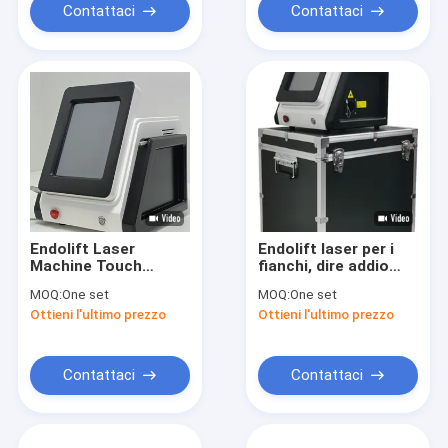
Contattaci
Contattaci
Endolift Laser
Endolift laser per i
Machine Touch
fianchi, dire addio
Screen 2-3 sessioni
alle borse sotto gli
MOQ:
One set
MOQ:
One set
fino a 30W di
occhi e ottenere
Ottieni l'ultimo prezzo
Ottieni l'ultimo prezzo
potenza di uscita
risultati giovanili
Contattaci
Contattaci