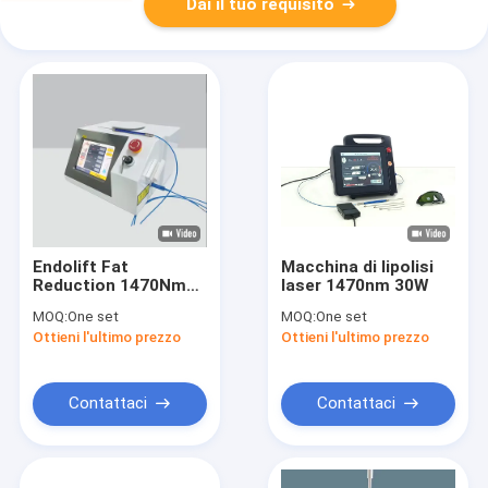
Dai il tuo requisito
Endolift Fat
Macchina di lipolisi
Reduction 1470Nm
laser 1470nm 30W
980nm Diode Fiber
MOQ:
One set
MOQ:
One set
Laser Machine
Ottieni l'ultimo prezzo
Ottieni l'ultimo prezzo
Contattaci
Contattaci