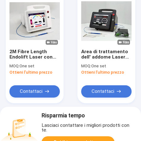
2M Fibre Length
Area di trattamento
Endolift Laser con
dell' addome Laser
sistema di
Lipolisi 1470nm
MOQ:
One set
MOQ:
One set
raffreddamento e
diodo fibra laser
Ottieni l'ultimo prezzo
Ottieni l'ultimo prezzo
raffreddamento
Machine
dell'aria
Contattaci
Contattaci
Risparmia tempo
Lasciaci contattare i migliori prodotti con
te.