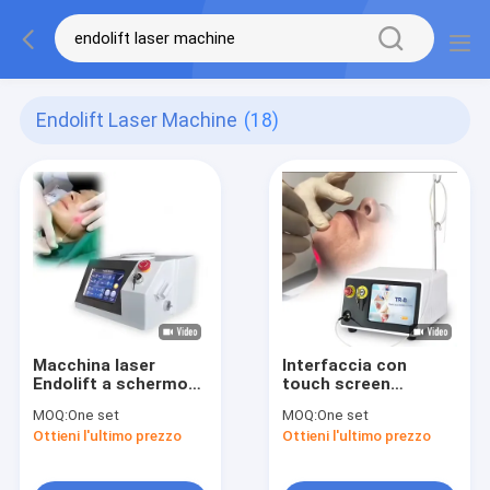
Endolift Laser Machine
(18)
Macchina laser
Interfaccia con
Endolift a schermo
touch screen
tattile / Laser
dell'endolift laser
MOQ:
One set
MOQ:
One set
Endolift con
professionale Aria di
Ottieni l'ultimo prezzo
Ottieni l'ultimo prezzo
caratteristiche di
raffreddamento 30-
sicurezza
60 Min Tempo di
trattamento