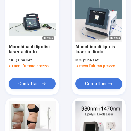
Macchina di lipolisi
Macchina di lipolisi
laser a diodo
laser a diodo
avanzata per la
avanzata 1470NM
MOQ:
One set
MOQ:
One set
riduzione mirata del
per la
Ottieni l'ultimo prezzo
Ottieni l'ultimo prezzo
grasso nell'addome
contornizzazione del
fino alle braccia 30-
corpo
60 Min tempo di
trattamento
Contattaci
Contattaci
Casa.
Prodotti
Su di noi