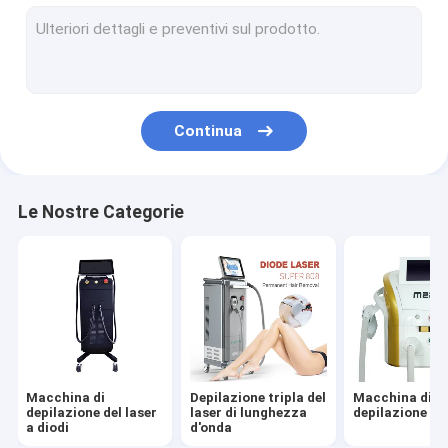
depilazione laser a impulsi lunghi
Macchina frazionaria del laser di CO2
Macchina del laser di picosecondo
Continua
Macchina di HIFU
Macchine di PDT
Le Nostre Categorie
Macchina di Microneedling
Macchina di scultura del corpo EMS
Attrezzature di radiofrequenza
Macchina di Cryolipolysis
Macchina di
Depilazione tripla del
Macchina di
Anti macchine della grinza
depilazione del laser
laser di lunghezza
depilazione di 
a diodi
d'onda